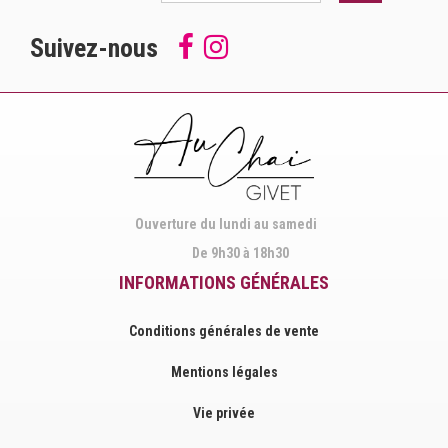
Suivez-nous
Follow
Suivez-
us
nous
on
sur
Facebook
Instagram
Ouverture du lundi au samedi
De 9h30 à 18h30
INFORMATIONS GÉNÉRALES
Conditions générales de vente
Mentions légales
Vie privée