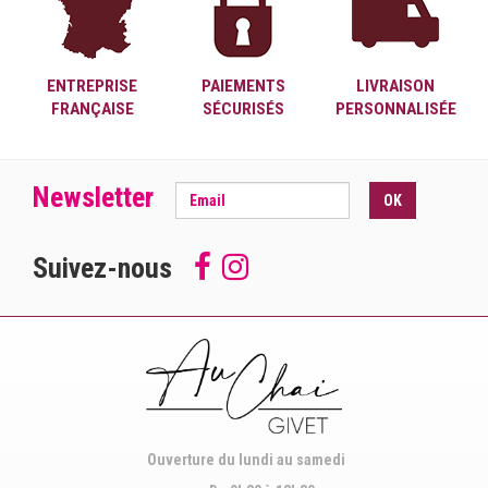
ENTREPRISE
PAIEMENTS
LIVRAISON
FRANÇAISE
SÉCURISÉS
PERSONNALISÉE
Newsletter
OK
Suivez-nous
Follow
Suivez-
us
nous
on
sur
Facebook
Instagram
Ouverture du lundi au samedi