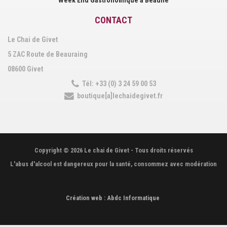
CONTACT
Le Chai de Givet
5 ZAC Route de Beauraing
08600 Givet
Tél: +33 (0) 3 24 59 00 53
boutique[a]lechaidegivet.fr
Copyright © 2026 Le chai de Givet - Tous droits réservés
L'abus d'alcool est dangereux pour la santé, consommez avec modération
Création web : Abdc Informatique