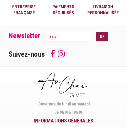
ENTREPRISE
PAIEMENTS
LIVRAISON
FRANÇAISE
SÉCURISÉS
PERSONNALISÉE
Newsletter
OK
Suivez-nous
Follow
Suivez-
us
nous
on
sur
Facebook
Instagram
Ouverture du lundi au samedi
De 9h30 à 18h30
INFORMATIONS GÉNÉRALES