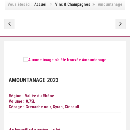
Vous êtes ici :
Accueil
Vins & Champagnes
Amountanage
Envie
Ch
De
La
Gr
Me
AMOUNTANAGE
2023
Région
Vallée du Rhône
Volume
0,75
L
Cépage
Grenache noir, Syrah, Cinsault