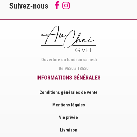
Suivez-nous
Follow
Suivez-
us
nous
on
sur
Facebook
Instagram
Ouverture du lundi au samedi
De 9h30 à 18h30
INFORMATIONS GÉNÉRALES
Conditions générales de vente
Mentions légales
Vie privée
Livraison