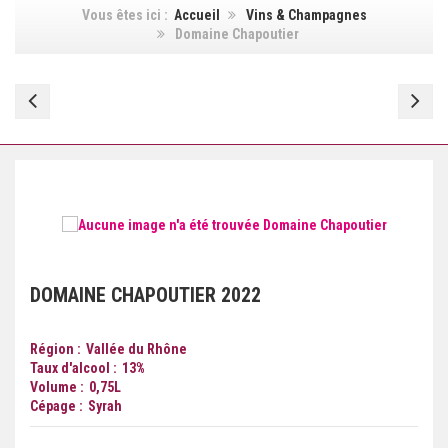
Vous êtes ici :
Accueil
Vins & Champagnes
Domaine Chapoutier
Rocca
Le
Maura
Vi
de
Vi
DOMAINE CHAPOUTIER
2022
Région
Vallée du Rhône
Taux d'alcool
13
%
Volume
0,75
L
Cépage
Syrah