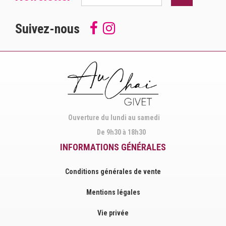
Suivez-nous
Follow
Suivez-
us
nous
on
sur
Facebook
Instagram
Ouverture du lundi au samedi
De 9h30 à 18h30
INFORMATIONS GÉNÉRALES
Conditions générales de vente
Mentions légales
Vie privée