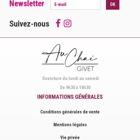
Newsletter
OK
Suivez-nous
Follow
Suivez-
us
nous
on
sur
Facebook
Instagram
Ouverture du lundi au samedi
De 9h30 à 18h30
INFORMATIONS GÉNÉRALES
Conditions générales de vente
Mentions légales
Vie privée