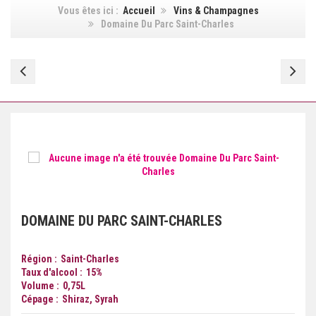
Vous êtes ici :
Accueil
Vins & Champagnes
Domaine Du Parc Saint-Charles
Domaine
Do
Du
Du
Parc
Pa
Saint-
Sa
Charles
Ch
DOMAINE DU PARC SAINT-CHARLES
Région
Saint-Charles
Taux d'alcool
15
%
Volume
0,75
L
Cépage
Shiraz, Syrah