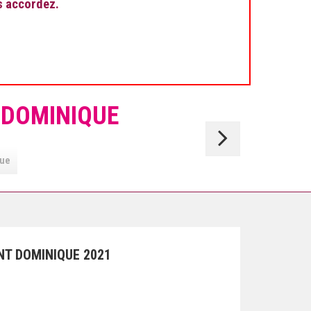
s accordez.
 DOMINIQUE
Vieux
Ferran
que
INT DOMINIQUE
2021