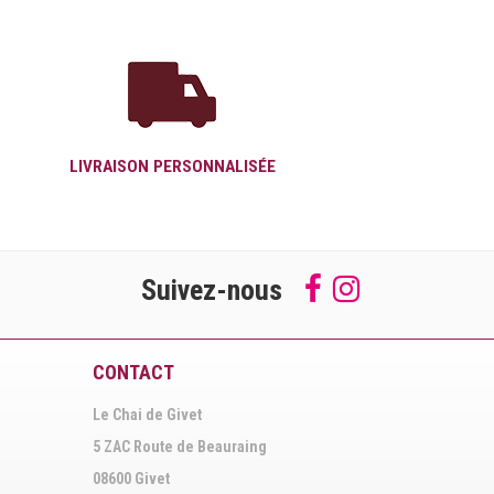
LIVRAISON PERSONNALISÉE
Suivez-nous
Follow
Suivez-
us
nous
on
sur
Facebook
Instagram
CONTACT
Le Chai de Givet
5 ZAC Route de Beauraing
08600 Givet