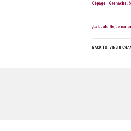
Cépage
Grenache, S
;La bouteille;Le carton
BACK TO: VINS & CH