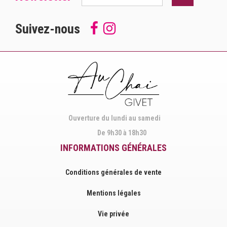
Suivez-nous
Follow
Suivez-
us
nous
on
sur
Facebook
Instagram
Ouverture du lundi au samedi
De 9h30 à 18h30
INFORMATIONS GÉNÉRALES
Conditions générales de vente
Mentions légales
Vie privée