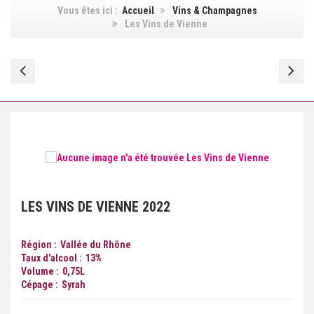
Vous êtes ici :
Accueil
Vins & Champagnes
Les Vins de Vienne
Les
La
Vins
Ba
de
Sa
Vienne
Do
LES VINS DE VIENNE
2022
Région
Vallée du Rhône
Taux d'alcool
13
%
Volume
0,75
L
Cépage
Syrah