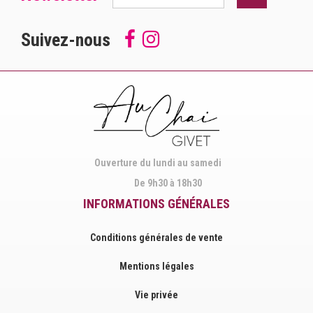
Suivez-nous
Follow
Suivez-
us
nous
on
sur
Facebook
Instagram
Ouverture du lundi au samedi
De 9h30 à 18h30
INFORMATIONS GÉNÉRALES
Conditions générales de vente
Mentions légales
Vie privée