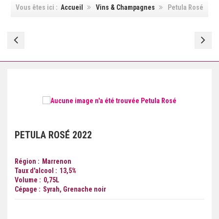
Vous êtes ici :
Accueil
Vins & Champagnes
Petula Rosé
La
Cé
Bastide
Bl
Saint
Dominique
PETULA ROSÉ
2022
Région
Marrenon
Taux d'alcool
13,5
%
Volume
0,75
L
Cépage
Syrah, Grenache noir