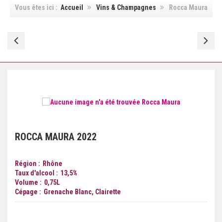
Vous êtes ici :
Accueil
Vins & Champagnes
Rocca Maura
Rocca
Ro
Maura
Ma
ROCCA MAURA
2022
Région
Rhône
Taux d'alcool
13,5
%
Volume
0,75
L
Cépage
Grenache Blanc, Clairette