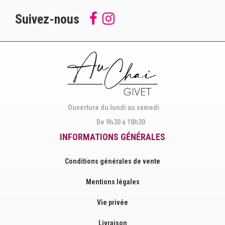
Suivez-nous
Follow
Suivez-
us
nous
on
sur
Facebook
Instagram
Ouverture du lundi au samedi
De 9h30 à 18h30
INFORMATIONS GÉNÉRALES
Conditions générales de vente
Mentions légales
Vie privée
Livraison