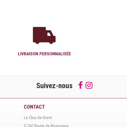
LIVRAISON PERSONNALISÉE
Suivez-nous
Follow
Suivez-
us
nous
on
sur
Facebook
Instagram
CONTACT
Le Chai de Givet
5 ZAC Route de Beauraing