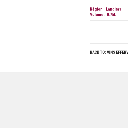
Région
Landiras
Volume
0.75
L
BACK TO: VINS EFFE