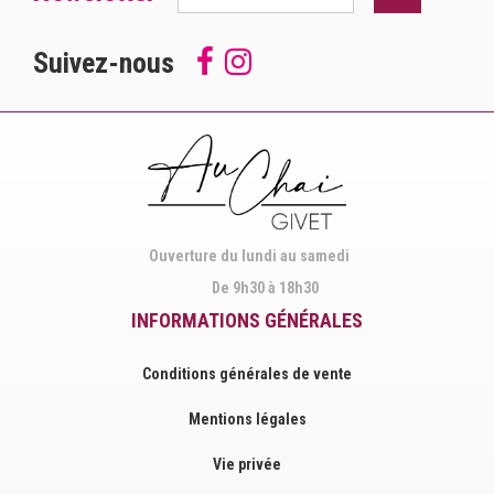
Suivez-nous
Follow
Suivez-
us
nous
on
sur
Facebook
Instagram
Ouverture du lundi au samedi
De 9h30 à 18h30
INFORMATIONS GÉNÉRALES
Conditions générales de vente
Mentions légales
Vie privée