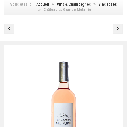
Vous êtes ici :
Accueil
Vins & Champagnes
Vins rosés
Château La Grande Métairie
Château
En
La
Ro
Grande
Métairie