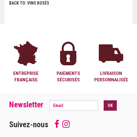
BACK TO: VINS ROSÉS
ENTREPRISE
PAIEMENTS
LIVRAISON
FRANÇAISE
SÉCURISÉS
PERSONNALISÉE
Newsletter
OK
Suivez-nous
Follow
Suivez-
us
nous
on
sur