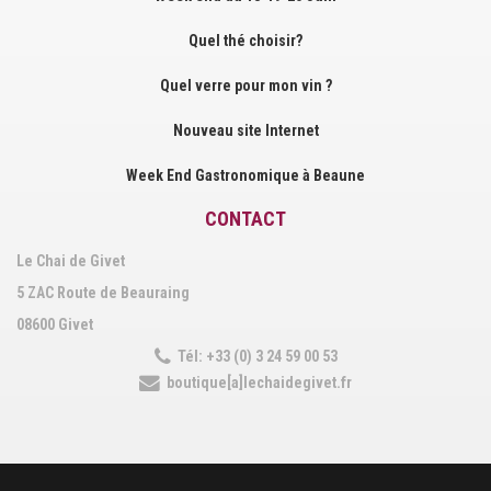
Quel thé choisir?
Quel verre pour mon vin ?
Nouveau site Internet
Week End Gastronomique à Beaune
CONTACT
Le Chai de Givet
5 ZAC Route de Beauraing
08600 Givet
Tél: +33 (0) 3 24 59 00 53
boutique[a]lechaidegivet.fr